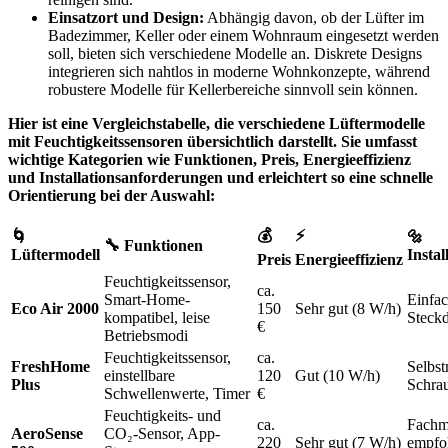
Einsatzort und Design:
Abhängig davon, ob der Lüfter im
Badezimmer, Keller oder einem Wohnraum eingesetzt werden
soll, bieten sich verschiedene Modelle an. Diskrete Designs
integrieren sich nahtlos in moderne Wohnkonzepte, während
robustere Modelle für Kellerbereiche sinnvoll sein können.
Hier ist eine Vergleichstabelle, die verschiedene Lüftermodelle
mit Feuchtigkeitssensoren übersichtlich darstellt. Sie umfasst
wichtige Kategorien wie Funktionen, Preis, Energieeffizienz
und Installationsanforderungen und erleichtert so eine schnelle
Orientierung bei der Auswahl:
💰
⚡
🌀
🔩
🔧
Funktionen
Lüftermodell
Insta
Preis
Energieeffizienz
Feuchtigkeitssensor,
ca.
Smart-Home-
Einfa
Eco Air 2000
150
Sehr gut (8 W/h)
kompatibel, leise
Steckd
€
Betriebsmodi
Feuchtigkeitssensor,
ca.
FreshHome
Selbst
einstellbare
120
Gut (10 W/h)
Plus
Schra
Schwellenwerte, Timer
€
Feuchtigkeits- und
ca.
Fachm
AeroSense
CO₂-Sensor, App-
220
Sehr gut (7 W/h)
empfoh