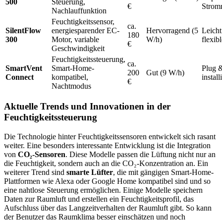
500
Steuerung,
€
Strom
Nachlauffunktion
Feuchtigkeitssensor,
ca.
SilentFlow
energiesparender EC-
Hervorragend (5
Leicht
180
300
Motor, variable
W/h)
flexib
€
Geschwindigkeit
Feuchtigkeitssteuerung,
ca.
SmartVent
Smart-Home-
Plug &
200
Gut (9 W/h)
Connect
kompatibel,
instal
€
Nachtmodus
Aktuelle Trends und Innovationen in der
Feuchtigkeitssteuerung
Die Technologie hinter Feuchtigkeitssensoren entwickelt sich rasant
weiter. Eine besonders interessante Entwicklung ist die Integration
von
CO₂-Sensoren
. Diese Modelle passen die Lüftung nicht nur an
die Feuchtigkeit, sondern auch an die CO₂-Konzentration an. Ein
weiterer Trend sind
smarte Lüfter
, die mit gängigen Smart-Home-
Plattformen wie Alexa oder Google Home kompatibel sind und so
eine nahtlose Steuerung ermöglichen. Einige Modelle speichern
Daten zur Raumluft und erstellen ein Feuchtigkeitsprofil, das
Aufschluss über das Langzeitverhalten der Raumluft gibt. So kann
der Benutzer das Raumklima besser einschätzen und noch