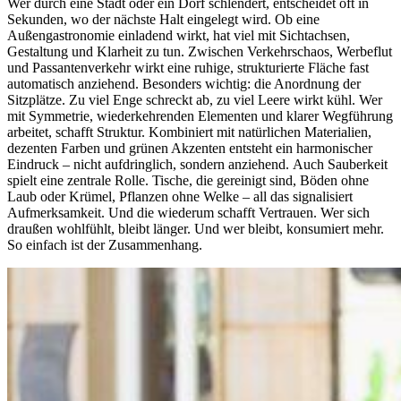
Wer durch eine Stadt oder ein Dorf schlendert, entscheidet oft in
Sekunden, wo der nächste Halt eingelegt wird. Ob eine
Außengastronomie einladend wirkt, hat viel mit Sichtachsen,
Gestaltung und Klarheit zu tun. Zwischen Verkehrschaos, Werbeflut
und Passantenverkehr wirkt eine ruhige, strukturierte Fläche fast
automatisch anziehend. Besonders wichtig: die Anordnung der
Sitzplätze. Zu viel Enge schreckt ab, zu viel Leere wirkt kühl. Wer
mit Symmetrie, wiederkehrenden Elementen und klarer Wegführung
arbeitet, schafft Struktur. Kombiniert mit natürlichen Materialien,
dezenten Farben und grünen Akzenten entsteht ein harmonischer
Eindruck – nicht aufdringlich, sondern anziehend. Auch Sauberkeit
spielt eine zentrale Rolle. Tische, die gereinigt sind, Böden ohne
Laub oder Krümel, Pflanzen ohne Welke – all das signalisiert
Aufmerksamkeit. Und die wiederum schafft Vertrauen. Wer sich
draußen wohlfühlt, bleibt länger. Und wer bleibt, konsumiert mehr.
So einfach ist der Zusammenhang.