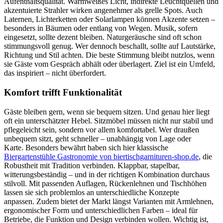
Aufenthaltsqualität. Warmweißes Licht, indirekte Leuchtquellen und
akzentuierte Strahler wirken angenehmer als grelle Spots. Auch
Laternen, Lichterketten oder Solarlampen können Akzente setzen –
besonders in Bäumen oder entlang von Wegen. Musik, sofern
eingesetzt, sollte dezent bleiben. Naturgeräusche sind oft schon
stimmungsvoll genug. Wer dennoch beschallt, sollte auf Lautstärke,
Richtung und Stil achten. Die beste Stimmung bleibt nutzlos, wenn
sie Gäste vom Gespräch abhält oder überlagert. Ziel ist ein Umfeld,
das inspiriert – nicht überfordert.
Komfort trifft Funktionalität
Gäste bleiben gern, wenn sie bequem sitzen. Und genau hier liegt
oft ein unterschätzter Hebel. Sitzmöbel müssen nicht nur stabil und
pflegeleicht sein, sondern vor allem komfortabel. Wer draußen
unbequem sitzt, geht schneller – unabhängig von Lage oder
Karte. Besonders bewährt haben sich hier klassische
Biergartenstühle Gastronomie von biertischgarnituren-shop.de
, die
Robustheit mit Tradition verbinden. Klappbar, stapelbar,
witterungsbeständig – und in der richtigen Kombination durchaus
stilvoll. Mit passenden Auflagen, Rückenlehnen und Tischhöhen
lassen sie sich problemlos an unterschiedliche Konzepte
anpassen. Zudem bietet der Markt längst Varianten mit Armlehnen,
ergonomischer Form und unterschiedlichen Farben – ideal für
Betriebe, die Funktion und Design verbinden wollen. Wichtig ist,