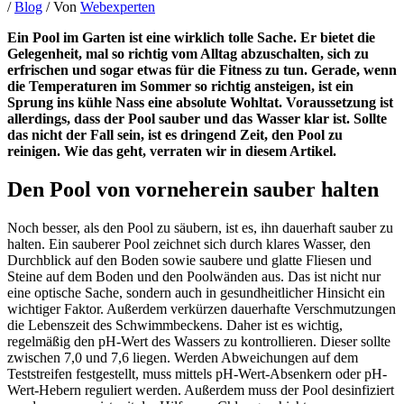
/
Blog
/ Von
Webexperten
Ein Pool im Garten ist eine wirklich tolle Sache. Er bietet die
Gelegenheit, mal so richtig vom Alltag abzuschalten, sich zu
erfrischen und sogar etwas für die Fitness zu tun. Gerade, wenn
die Temperaturen im Sommer so richtig ansteigen, ist ein
Sprung ins kühle Nass eine absolute Wohltat. Voraussetzung ist
allerdings, dass der Pool sauber und das Wasser klar ist. Sollte
das nicht der Fall sein, ist es dringend Zeit, den Pool zu
reinigen. Wie das geht, verraten wir in diesem Artikel.
Den Pool von vorneherein sauber halten
Noch besser, als den Pool zu säubern, ist es, ihn dauerhaft sauber zu
halten. Ein sauberer Pool zeichnet sich durch klares Wasser, den
Durchblick auf den Boden sowie saubere und glatte Fliesen und
Steine auf dem Boden und den Poolwänden aus. Das ist nicht nur
eine optische Sache, sondern auch in gesundheitlicher Hinsicht ein
wichtiger Faktor. Außerdem verkürzen dauerhafte Verschmutzungen
die Lebenszeit des Schwimmbeckens. Daher ist es wichtig,
regelmäßig den pH-Wert des Wassers zu kontrollieren. Dieser sollte
zwischen 7,0 und 7,6 liegen. Werden Abweichungen auf dem
Teststreifen festgestellt, muss mittels pH-Wert-Absenkern oder pH-
Wert-Hebern reguliert werden. Außerdem muss der Pool desinfiziert