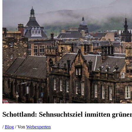
Schottland: Sehnsuchtsziel inmitten grün
/
Blog
/ Von
Webexperten