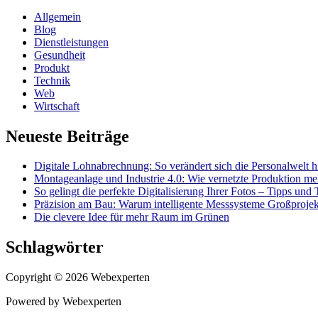
Allgemein
Blog
Dienstleistungen
Gesundheit
Produkt
Technik
Web
Wirtschaft
Neueste Beiträge
Digitale Lohnabrechnung: So verändert sich die Personalwelt h
Montageanlage und Industrie 4.0: Wie vernetzte Produktion meh
So gelingt die perfekte Digitalisierung Ihrer Fotos – Tipps und 
Präzision am Bau: Warum intelligente Messsysteme Großproje
Die clevere Idee für mehr Raum im Grünen
Schlagwörter
Copyright © 2026 Webexperten
Powered by Webexperten