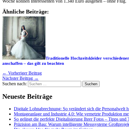
Woche können Interessenten von 1.340 Euro ausgehen – ohne Flug.
Ähnliche Beiträge:
Traditionelle Hochzeitskleider verschiedene
anschaffen – das gilt zu beachten
←
Vorheriger Beitrag
Nächster Beitrag
→
Suchen nach:
Neueste Beiträge
Digitale Lohnabrechnung: So verändert sich die Personalwelt h
Montageanlage und Industrie 4.0: Wie vernetzte Produktion meh
So gelingt die perfekte Digitalisierung Ihrer Fotos – Tipps und 
Präzision am Bau: Warum intelligente Messsysteme Großproje