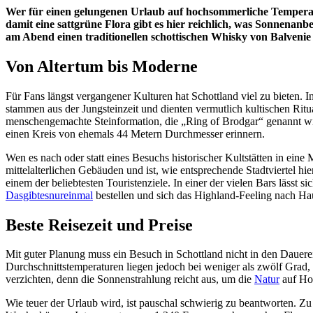
Wer für einen gelungenen Urlaub auf hochsommerliche Temperatu
damit eine sattgrüne Flora gibt es hier reichlich, was Sonnenan
am Abend einen traditionellen schottischen Whisky von Balvenie ge
Von Altertum bis Moderne
Für Fans längst vergangener Kulturen hat Schottland viel zu bieten. I
stammen aus der Jungsteinzeit und dienten vermutlich kultischen Rit
menschengemachte Steinformation, die „Ring of Brodgar“ genannt wir
einen Kreis von ehemals 44 Metern Durchmesser erinnern.
Wen es nach oder statt eines Besuchs historischer Kultstätten in eine 
mittelalterlichen Gebäuden und ist, wie entsprechende Stadtviertel hi
einem der beliebtesten Touristenziele. In einer der vielen Bars läss
Dasgibtesnureinmal
bestellen und sich das Highland-Feeling nach Ha
Beste Reisezeit und Preise
Mit guter Planung muss ein Besuch in Schottland nicht in den Dauer
Durchschnittstemperaturen liegen jedoch bei weniger als zwölf Gra
verzichten, denn die Sonnenstrahlung reicht aus, um die
Natur
auf Hoc
Wie teuer der Urlaub wird, ist pauschal schwierig zu beantworten. Zu