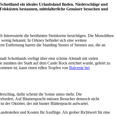
chottland ein ideales Urlaubsland finden. Niederschläge und
e Felsküsten bestaunen, mittelalterliche Gemäuer besuchen und
ch Interessierte die berühmten Steinkreise besichtigen. Die Monolithen
 wenig bekannt. In Orkney befindet sich eine weitere
n Entfernung harren die Standing Stones of Stennes aus, die an
tadt Schottlands verfügt über eine schöne Altstadt mit vielen
ie inmitten der Stadt auf dem Castle Rock errichtet wurde, gehört zu
gekommen ist, kann einen edlen Tropfen von
Balvenie bei
erschlag, dafür scheint die Sonne umso mehr. Die
erfordert. Auf Blumenpracht müssen Besucher dennoch nicht
t der Oktober, der mit bunter Blätterpracht aufwartet.
andesteilen und Kosten für Ausflüge. Als grober Richtwert für eine