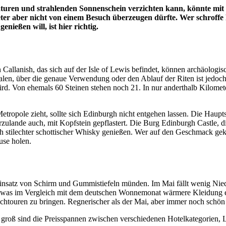
ren und strahlenden Sonnenschein verzichten kann, könnte mit S
beter aber nicht von einem Besuch überzeugen dürfte. Wer schroff
nießen will, ist hier richtig.
n Callanish, das sich auf der Isle of Lewis befindet, können archäologis
ualen, über die genaue Verwendung oder den Ablauf der Riten ist jedoch
d. Von ehemals 60 Steinen stehen noch 21. In nur anderthalb Kilometer
Metropole zieht, sollte sich Edinburgh nicht entgehen lassen. Die Haupts
erzulande auch, mit Kopfstein gepflastert. Die Burg Edinburgh Castle, d
t sich stilechter schottischer Whisky genießen. Wer auf den Geschmack 
use holen.
einsatz von Schirm und Gummistiefeln münden. Im Mai fällt wenig Nied
d, was im Vergleich mit dem deutschen Wonnemonat wärmere Kleidung 
htouren zu bringen. Regnerischer als der Mai, aber immer noch schön is
 groß sind die Preisspannen zwischen verschiedenen Hotelkategorien, L